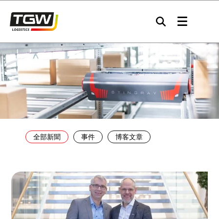
Skip to main navigation
Skip to main content
Skip to page footer
全部新聞
事件
博客文章