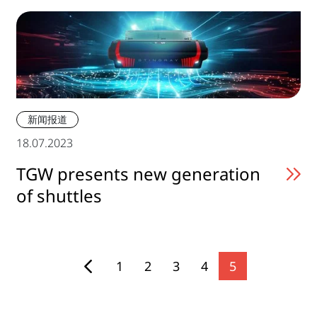
新闻报道
18.07.2023
TGW presents new generation
of shuttles
1
2
3
4
5