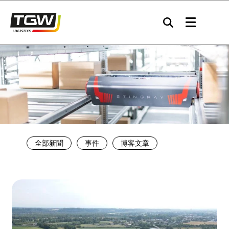
Skip to main navigation
Skip to main content
Skip to page footer
全部新聞
事件
博客文章