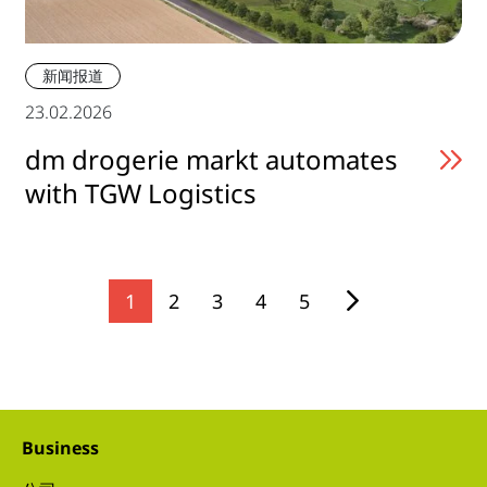
新闻报道
23.02.2026
dm drogerie markt automates
with TGW Logistics
1
2
3
4
5
Business