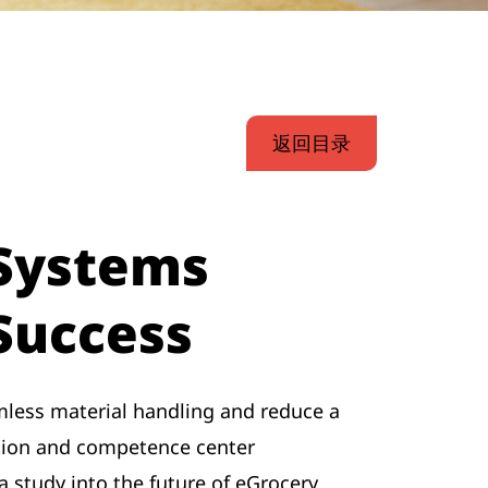
返回目录
Systems
Success
amless material handling and reduce a
tion and competence center
a study into the future of eGrocery