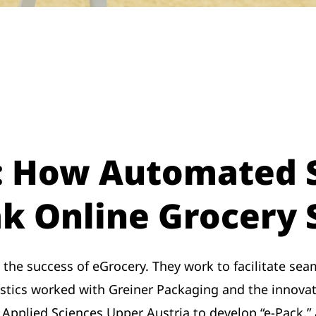
y: How Automated 
k Online Grocery 
 the success of eGrocery. They work to facilitate se
stics worked with Greiner Packaging and the innova
 Applied Sciences Upper Austria to develop “e-Pack,” 