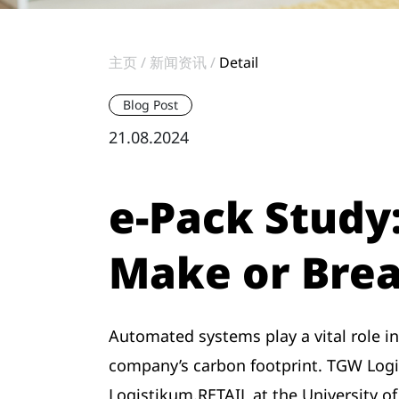
主页
新闻资讯
Detail
Blog Post
21.08.2024
e-Pack Stud
Make or Brea
Automated systems play a vital role in
company’s carbon footprint. TGW Logi
Logistikum.RETAIL at the University of