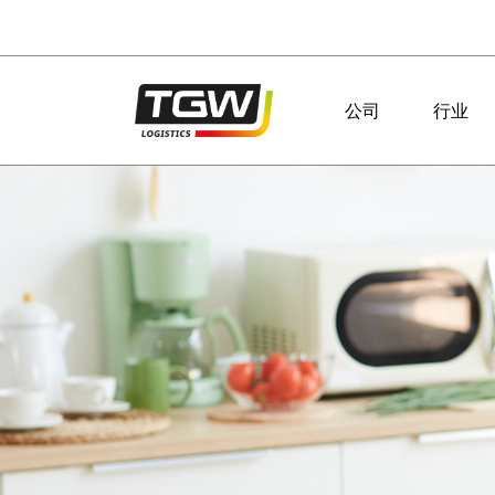
Skip to main navigation
Skip to main content
Skip to page footer
公司
行业