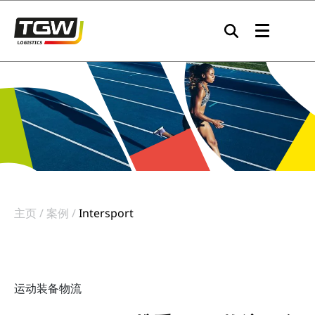
Skip to main navigation
Skip to main content
Skip to page footer
主页
案例
Intersport
运动装备物流