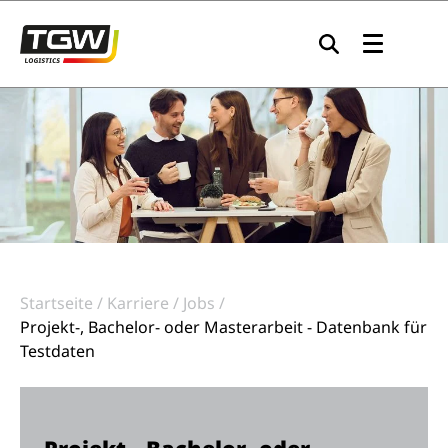
Zur Navigation springen
Zum Inhalt springen
Zum Footer springen
Startseite
Karriere
Jobs
Projekt-, Bachelor- oder Masterarbeit - Datenbank für
Testdaten