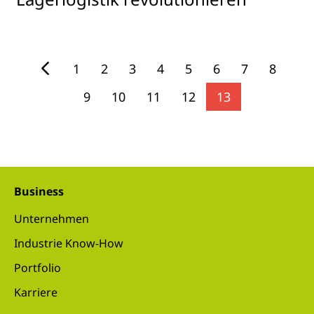
1
2
3
4
5
6
7
8
9
10
11
12
13
Business
Unternehmen
Industrie Know-How
Portfolio
Karriere