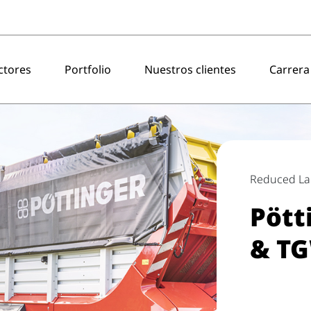
ctores
Portfolio
Nuestros clientes
Carrera
Reduced La
Pött
& TG