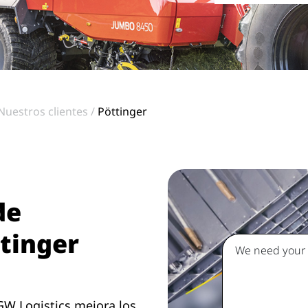
Nuestros clientes
Pöttinger
de
tinger
We need your c
W Logistics mejora los