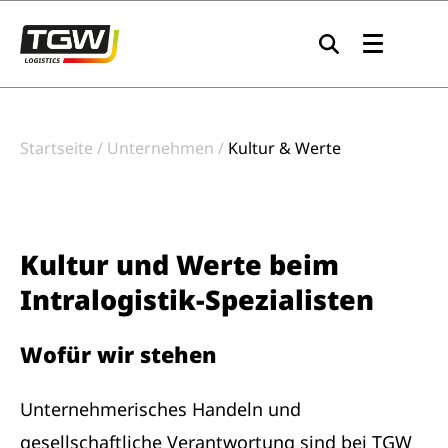
Zur Navigation springen
Zum Inhalt springen
Zum Footer springen
Startseite
Unternehmen
Kultur & Werte
Kultur und Werte beim
Intralogistik-Spezialisten
Wofür wir stehen
Unternehmerisches Handeln und
gesellschaftliche Verantwortung sind bei TGW