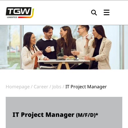
Skip to main navigation
Skip to main content
Skip to page footer
Homepage
Career
Jobs
IT Project Manager
IT Project Manager
(M/F/D)*