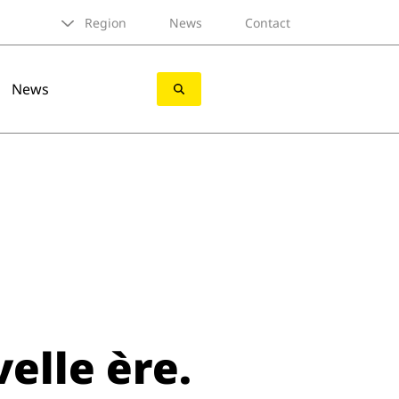
Region
News
Contact
News
elle ère.