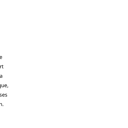
e
rt
la
que,
ses
n.