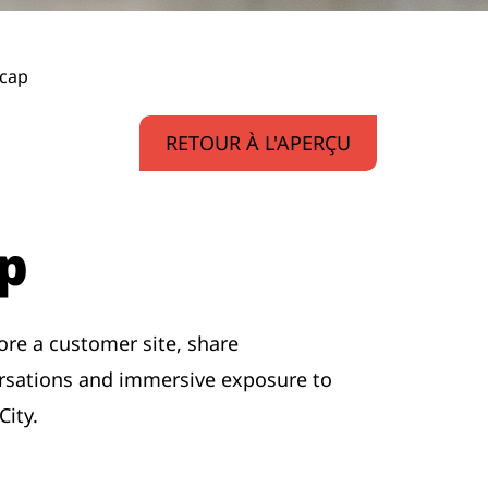
ecap
RETOUR À L'APERÇU
ap
ore a customer site, share
ersations and immersive exposure to
ity.