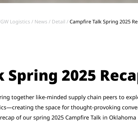
TGW Logistics
News
Detail
Campfire Talk Spring 2025 R
k Spring 2025 Rec
ring together like-minded supply chain peers to expl
pics—creating the space for thought-provoking conv
ecap of our spring 2025 Campfire Talk in Oklahoma C