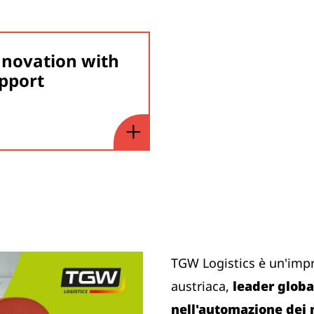
nnovation with
upport
TGW Logistics è un'imp
austriaca,
leader global
nell'automazione dei