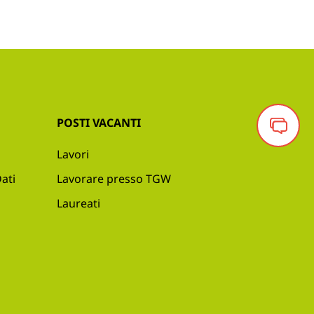
POSTI VACANTI
Lavori
ati
Lavorare presso TGW
Laureati