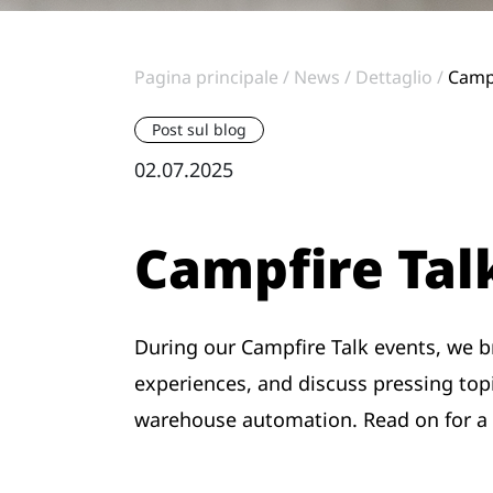
Pagina principale
News
Dettaglio
Campf
Post sul blog
02.07.2025
Campfire Tal
During our Campfire Talk events, we b
experiences, and discuss pressing to
warehouse automation. Read on for a r