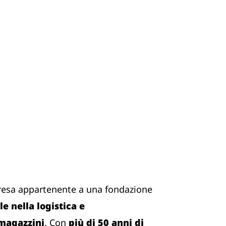
resa appartenente a una fondazione
e nella logistica e
 magazzini
. Con
più di 50 anni di