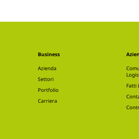
Business
Azie
Azienda
Comu
Logis
Settori
Fatti
Portfolio
Conta
Carriera
Contr