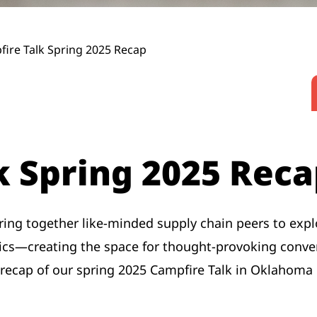
ire Talk Spring 2025 Recap
k Spring 2025 Rec
ring together like-minded supply chain peers to expl
pics—creating the space for thought-provoking conv
ecap of our spring 2025 Campfire Talk in Oklahoma C