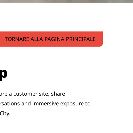
TORNARE ALLA PAGINA PRINCIPALE
ap
ore a customer site, share
ersations and immersive exposure to
ity.