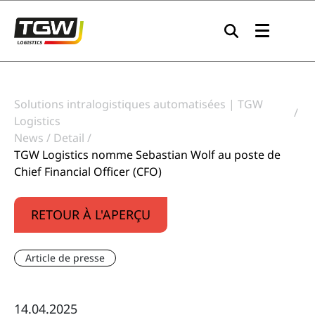
Skip to main navigation
Skip to main content
Skip to page footer
Solutions intralogistiques automatisées | TGW
Logistics
News
Detail
TGW Logistics nomme Sebastian Wolf au poste de
Chief Financial Officer (CFO)
RETOUR À L'APERÇU
Article de presse
14.04.2025