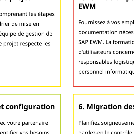
EWM
 comprenant les étapes
Fournissez à vos empl
drier de mise en
documentation nécessa
équipe de gestion de
SAP EWM. La formation
e projet respecte les
d'utilisateurs concern
responsables logisti
personnel informatiq
et configuration
6. Migration d
vec votre partenaire
Planifiez soigneuseme
entifier vos besoins
gardez-en le contrôle