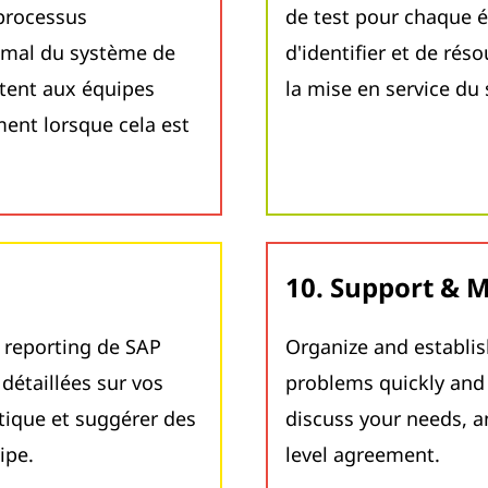
 processus
de test pour chaque 
imal du système de
d'identifier et de ré
ttent aux équipes
la mise en service du
ent lorsque cela est
10. Support & 
e reporting de SAP
Organize and establis
détaillées sur vos
problems quickly and 
tique et suggérer des
discuss your needs, a
ipe.
level agreement.