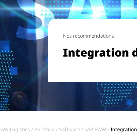
Nos recommendations
Integration
TGW Logistics
Portfolio
Software
SAP EWM
Intégratio