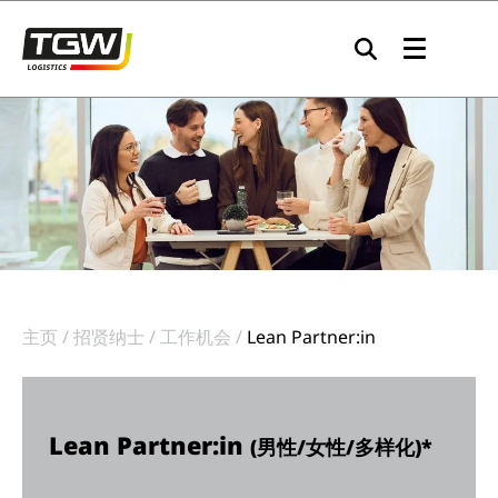
Skip to main navigation
Skip to main content
Skip to page footer
主页
招贤纳士
工作机会
Lean Partner:in
Lean Partner:in
(男性/女性/多样化)*