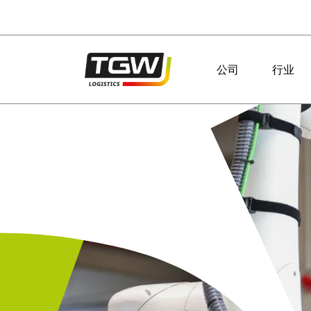
Skip to main navigation
Skip to main content
Skip to page footer
公司
行业