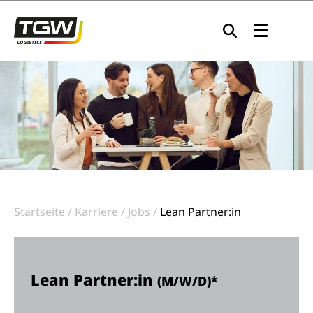
Zur Navigation springen
Zum Inhalt springen
Zum Footer springen
Startseite
Karriere
Jobs
Lean Partner:in
Lean Partner:in
(M/W/D)*