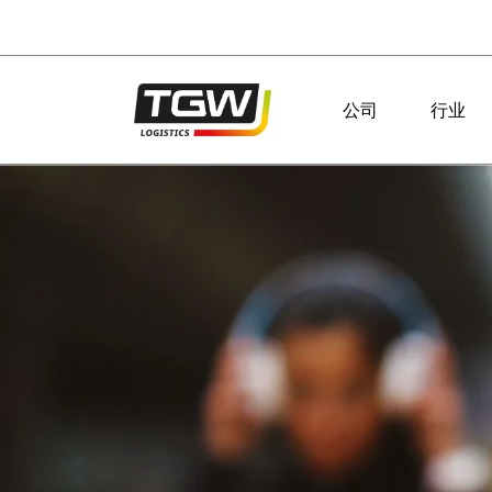
Skip to main navigation
Skip to main content
Skip to page footer
公司
行业