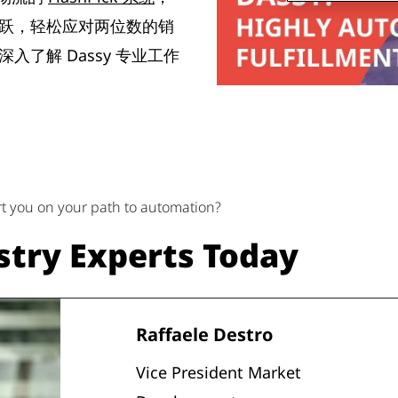
跃，轻松应对两位数的销
了解 Dassy 专业工作
t you on your path to automation?
stry Experts Today
Raffaele Destro
Vice President Market