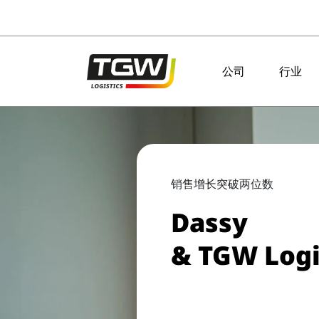
Skip to main navigation
Skip to main content
Skip to page footer
公司
行业
销售增长突破两位数
Dassy
& TGW Logi