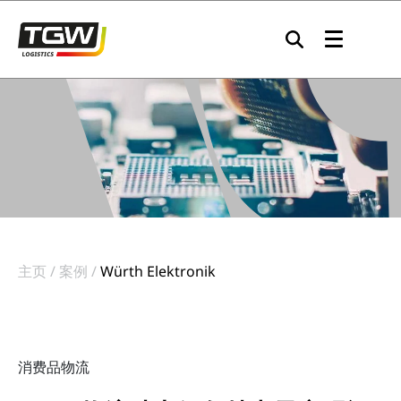
Skip to main navigation
Skip to main content
Skip to page footer
主页
案例
Würth Elektronik
消费品物流