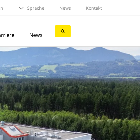
on
Sprache
News
Kontakt
rriere
News