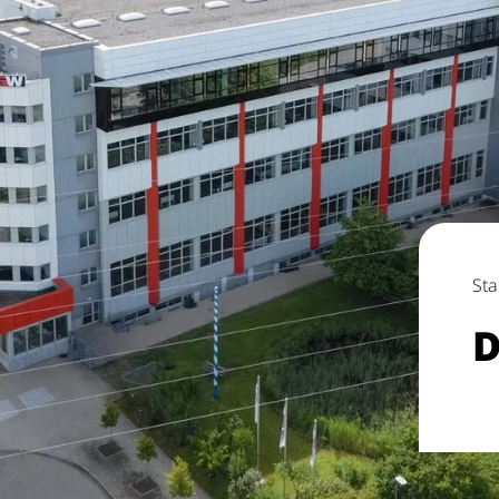
Sta
D