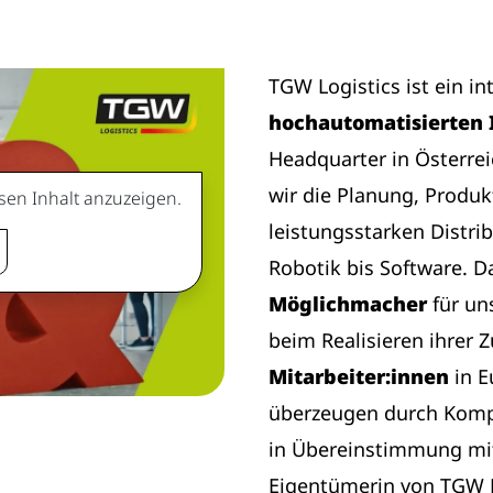
TGW Logistics ist ein i
hochautomatisierten 
Headquarter in Österre
wir die Planung, Produk
sen Inhalt anzuzeigen.
leistungsstarken Distri
Robotik bis Software. D
Möglichmacher
für un
beim Realisieren ihrer 
Mitarbeiter:innen
in 
überzeugen durch Komp
in Übereinstimmung mi
Eigentümerin von TGW L