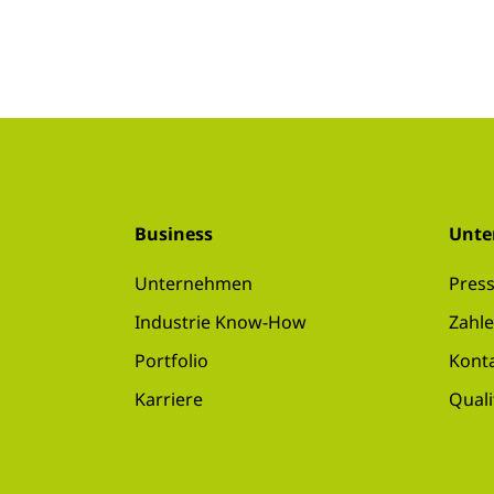
Business
Unt
Unternehmen
Pres
Industrie Know-How
Zahle
Portfolio
Kont
Karriere
Qual