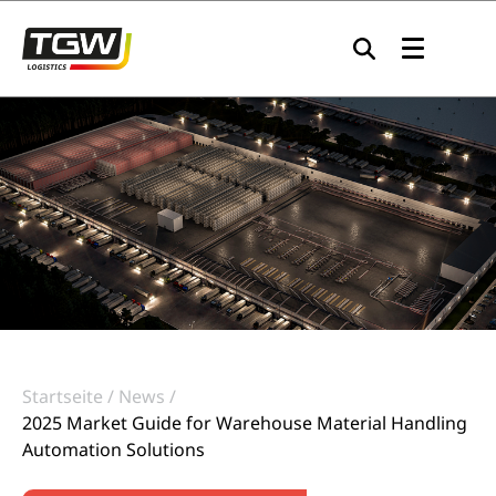
Zur Navigation springen
Zum Inhalt springen
Zum Footer springen
Startseite
News
2025 Market Guide for Warehouse Material Handling
Automation Solutions