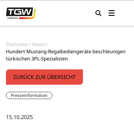
Zur Navigation springen
Zum Inhalt springen
Zum Footer springen
Startseite
News
Hundert Mustang-Regalbediengeräte beschleunigen
türkischen 3PL-Spezialisten
ZURÜCK ZUR ÜBERSICHT
Presseinformation
15.10.2025