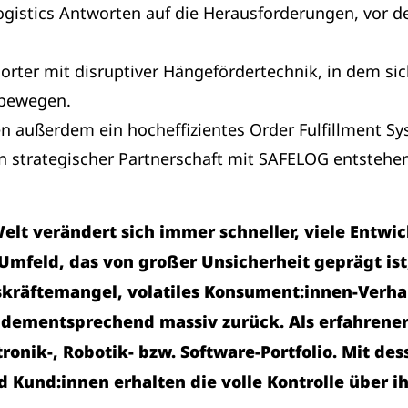
ogistics Antworten auf die Herausforderungen, vor 
orter mit disruptiver Hängefördertechnik, in dem si
 bewegen.
n außerdem ein hocheffizientes Order Fulfillment S
in strategischer Partnerschaft mit SAFELOG entstehe
Welt verändert sich immer schneller, viele Entw
 Umfeld, das von großer Unsicherheit geprägt ist
skräftemangel, volatiles Konsument:innen-Verha
dementsprechend massiv zurück. Als erfahrener 
ronik-, Robotik- bzw. Software-Portfolio. Mit dess
nd Kund:innen erhalten die volle Kontrolle über 