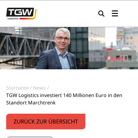
Zur Navigation springen
Zum Inhalt springen
Zum Footer springen
Startseite
News
TGW Logistics investiert 140 Millionen Euro in den
Standort Marchtrenk
ZURÜCK ZUR ÜBERSICHT