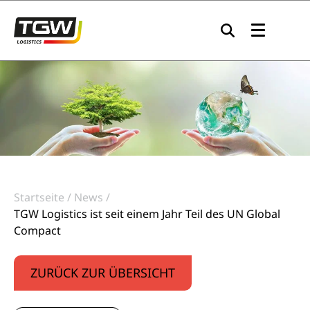
Zur Navigation springen
Zum Inhalt springen
Zum Footer springen
Startseite
News
TGW Logistics ist seit einem Jahr Teil des UN Global
Compact
ZURÜCK ZUR ÜBERSICHT