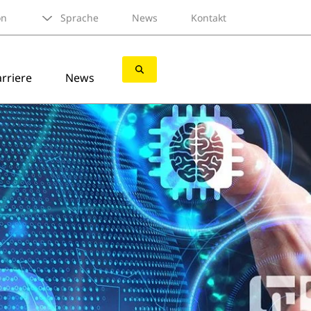
on
Sprache
News
Kontakt
rriere
News