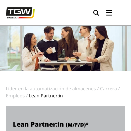
Skip to main navigation
Skip to main content
Skip to page footer
Líder en la automatización de almacenes
Carrera
Empleos
Lean Partner:in
Lean Partner:in
(M/F/D)*