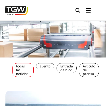
Skip to main navigation
Skip to main content
Skip to page footer
todas
Evento
Entrada
Artículo
las
de blog
de
noticias
prensa