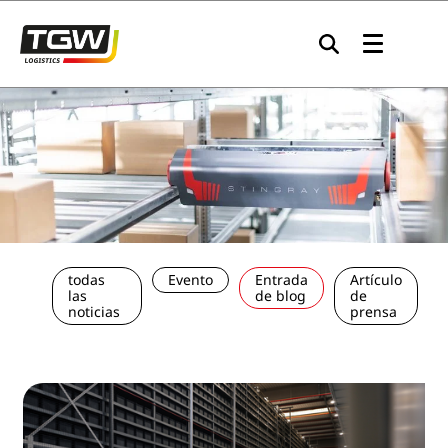
Skip to main navigation
Skip to main content
Skip to page footer
todas
Evento
Entrada
Artículo
las
de blog
de
noticias
prensa