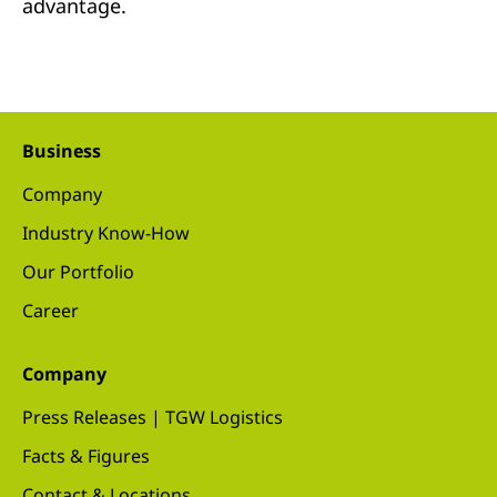
advantage.
Business
Company
Industry Know-How
Our Portfolio
Career
Company
Press Releases | TGW Logistics
Facts & Figures
Contact & Locations