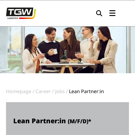
Skip to main navigation
Skip to main content
Skip to page footer
Homepage
Career
Jobs
Lean Partner:in
Lean Partner:in
(M/F/D)*