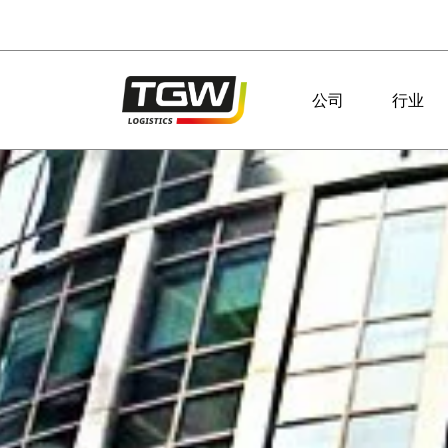
Skip to main navigation
Skip to main content
Skip to page footer
公司
行业