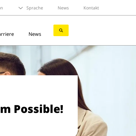
on
Sprache
News
Kontakt
rriere
News
am Possible!