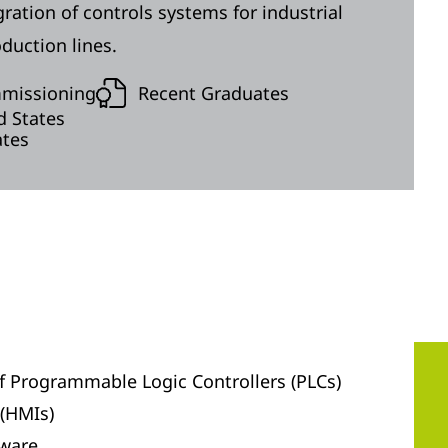
ration of controls systems for industrial
duction lines.
mmissioning
Recent Graduates
d States
ates
 Programmable Logic Controllers (PLCs)
(HMIs)
ware