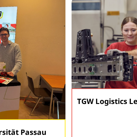
genberg
AT | Karriereme