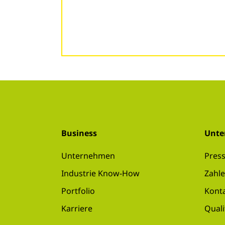
Business
Unt
Unternehmen
Pres
Industrie Know-How
Zahle
Portfolio
Kont
Karriere
Qual