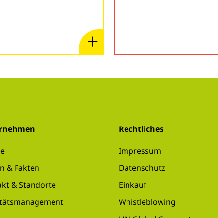
ernehmen
Rechtliches
se
Impressum
n & Fakten
Datenschutz
akt & Standorte
Einkauf
itätsmanagement
Whistleblowing