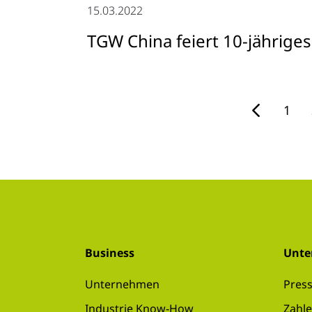
15.03.2022
TGW China feiert 10-jährige
1
Business
Unt
Unternehmen
Pres
Industrie Know-How
Zahle