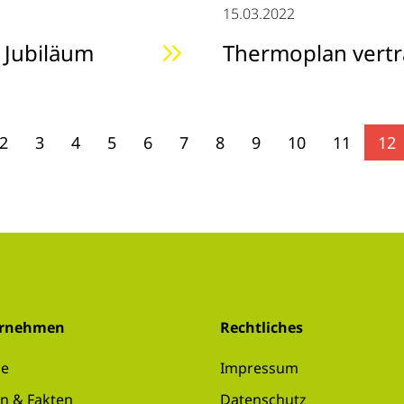
15.03.2022
s Jubiläum
Thermoplan vertr
2
3
4
5
6
7
8
9
10
11
12
ernehmen
Rechtliches
se
Impressum
n & Fakten
Datenschutz