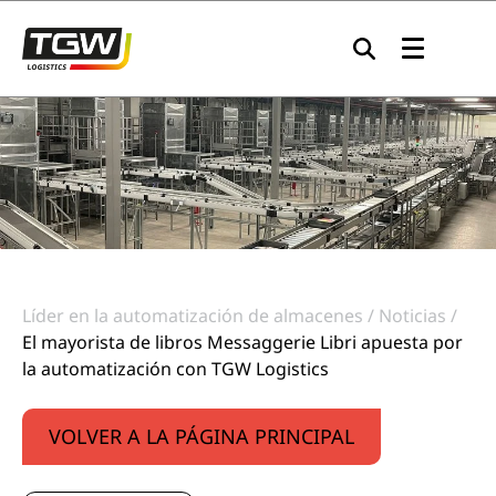
Skip to main navigation
Skip to main content
Skip to page footer
Líder en la automatización de almacenes
Noticias
El mayorista de libros Messaggerie Libri apuesta por
la automatización con TGW Logistics
VOLVER A LA PÁGINA PRINCIPAL