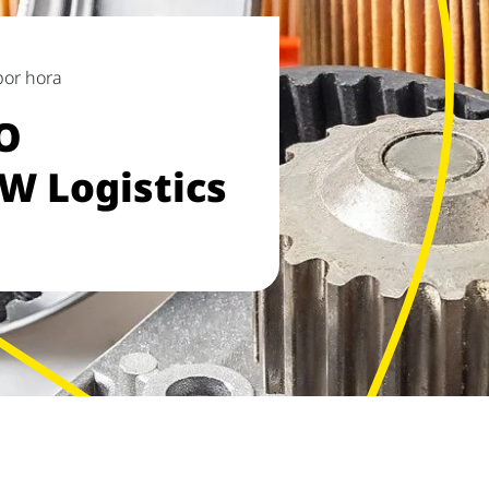
por hora
O
W Logistics