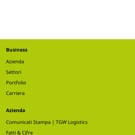
Business
Azienda
Settori
Portfolio
Carriera
Azienda
Comunicati Stampa | TGW Logistics
Fatti & Cifre