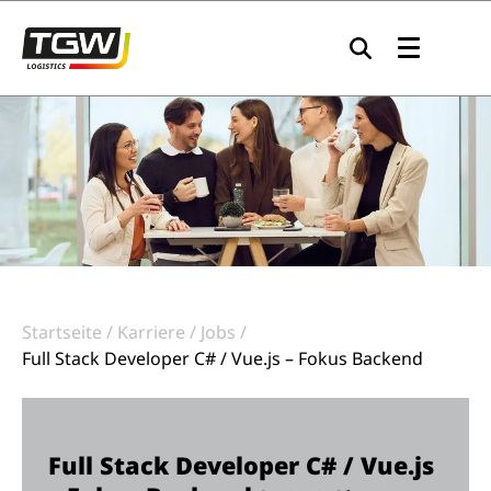
Zur Navigation springen
Zum Inhalt springen
Zum Footer springen
Startseite
Karriere
Jobs
Full Stack Developer C# / Vue.js – Fokus Backend
Full Stack Developer C# / Vue.js