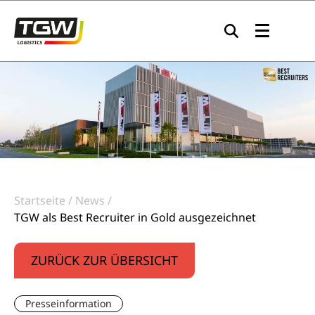
Zur Navigation springen
Zum Inhalt springen
Zum Footer springen
Startseite
News
TGW als Best Recruiter in Gold ausgezeichnet
ZURÜCK ZUR ÜBERSICHT
Presseinformation